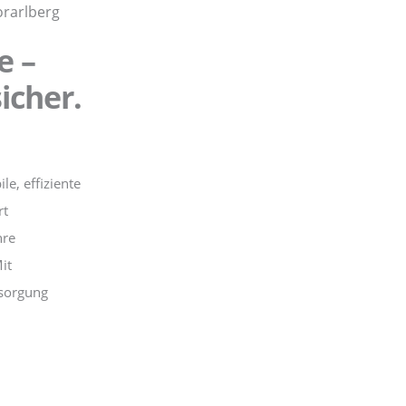
e –
icher.
e, effiziente
rt
hre
it
rsorgung