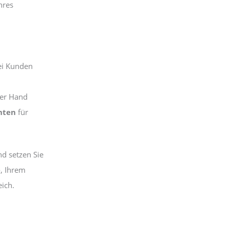
hres
i Kunden
ner Hand
nten
für
d setzen Sie
e
, Ihrem
ich.