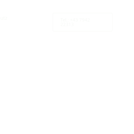
utz
s in
Tel.: +43 7942
22313