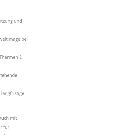
utzung und
weltimage bei
, Thermen &
stehende
langfristige
 auch mit
r für