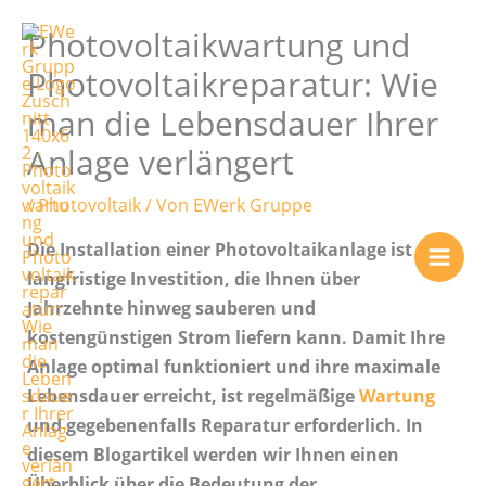
Zum
Photovoltaikwartung und
Inhalt
springen
Photovoltaikreparatur: Wie
man die Lebensdauer Ihrer
Anlage verlängert
/
Photovoltaik
/ Von
EWerk Gruppe
Die Installation einer Photovoltaikanlage ist eine
langfristige Investition, die Ihnen über
Jahrzehnte hinweg sauberen und
kostengünstigen Strom liefern kann. Damit Ihre
Anlage optimal funktioniert und ihre maximale
Lebensdauer erreicht, ist regelmäßige
Wartung
und gegebenenfalls Reparatur erforderlich. In
diesem Blogartikel werden wir Ihnen einen
Überblick über die Bedeutung der