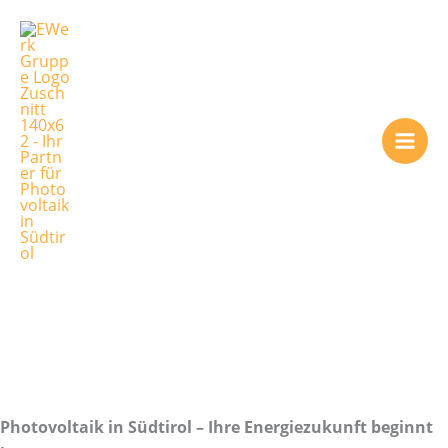
Zum
Inhalt
springen
Ihr Partner für
Photovoltaik in
Südtirol
Photovoltaik in Südtirol – Ihre Energiezukunft beginnt